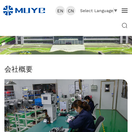
EN
CN
Select Language
▼
会社概要