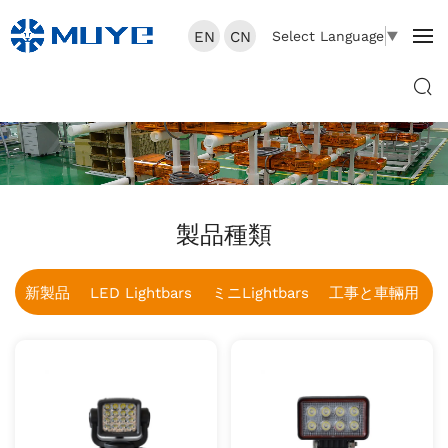
EN
CN
Select Language
▼
製品種類
新製品
LED Lightbars
ミニLightbars
工事と車輛用