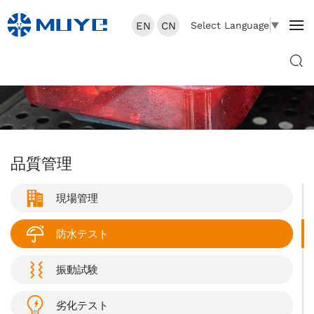
EN
CN
Select Language
▼
品質管理
現場管理
防水テスト
振動試験
劣化テスト