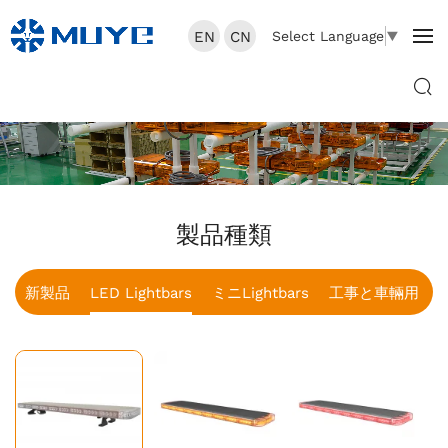
EN
CN
Select Language
▼
製品種類
新製品
LED Lightbars
ミニLightbars
工事と車輛用